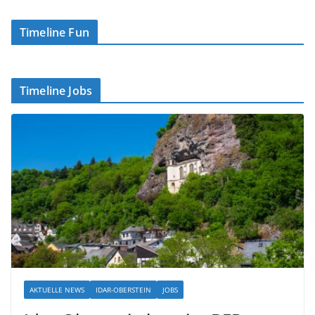
Timeline Fun
Timeline Jobs
AKTUELLE NEWS
IDAR-OBERSTEIN
JOBS