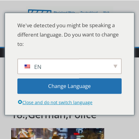
Zum
Inhalt
springen
We've detected you might be speaking a
different language. Do you want to change
to:
EN
Frankfurt,Am,Main,,Ger
Change Language
many,-,November,26,20
Close and do not switch language
18:,German,Police