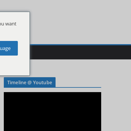
ou want
uage
Timeline @ Youtube