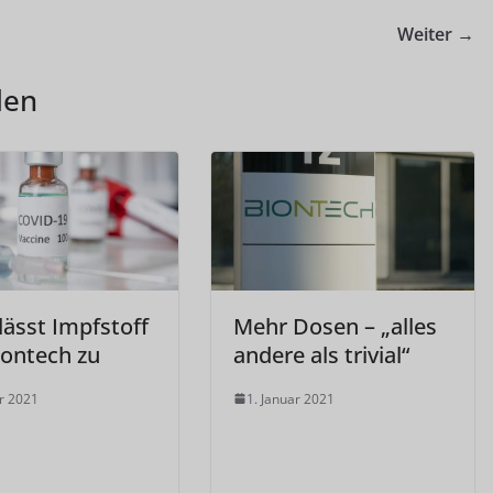
Weiter →
len
ässt Impfstoff
Mehr Dosen – „alles
iontech zu
andere als trivial“
ar 2021
1. Januar 2021