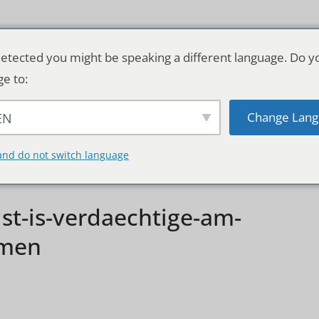
etected you might be speaking a different language. Do y
ge to:
Change Lang
EN
TSCHLAND & WELT
RATGEBER
DE
and do not switch language
ist-is-verdaechtige-am-
mmen