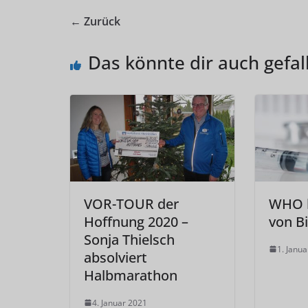
← Zurück
Das könnte dir auch gefal
VOR-TOUR der
WHO l
Hoffnung 2020 –
von B
Sonja Thielsch
1. Janu
absolviert
Halbmarathon
4. Januar 2021