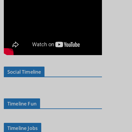
Social Timeline
Timeline Fun
Timeline Jobs