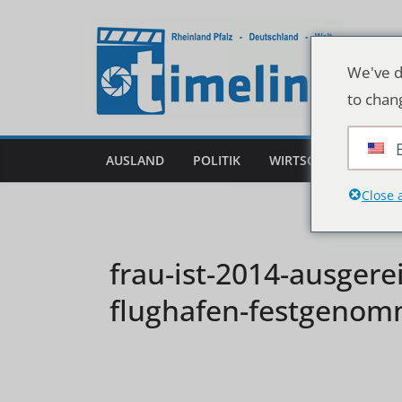
Zum
Inhalt
springen
We've d
to chan
AUSLAND
POLITIK
WIRTSCHAFT
DEU
Close 
frau-ist-2014-ausgere
flughafen-festgeno