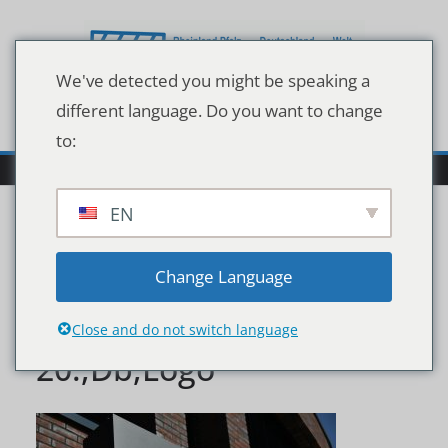
Zum
Inhalt
springen
We've detected you might be speaking a
different language. Do you want to change
to:
EN
Hannover,,Lower,Saxon
Change Language
y,,Germany,-,April,12,,20
Close and do not switch language
20:,Db,Logo