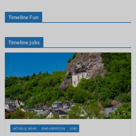
Timeline Fun
Timeline Jobs
AKTUELLE NEWS
IDAR-OBERSTEIN
JOBS