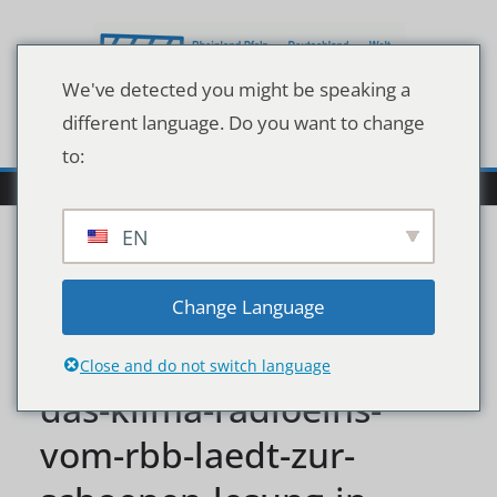
Zum
Inhalt
springen
We've detected you might be speaking a
different language. Do you want to change
to:
EN
jonathan-safran-foer-
Change Language
und-sein-buch-wir-sind-
Close and do not switch language
das-klima-radioeins-
vom-rbb-laedt-zur-