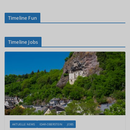
Timeline Fun
Timeline Jobs
AKTUELLE NEWS
IDAR-OBERSTEIN
JOBS