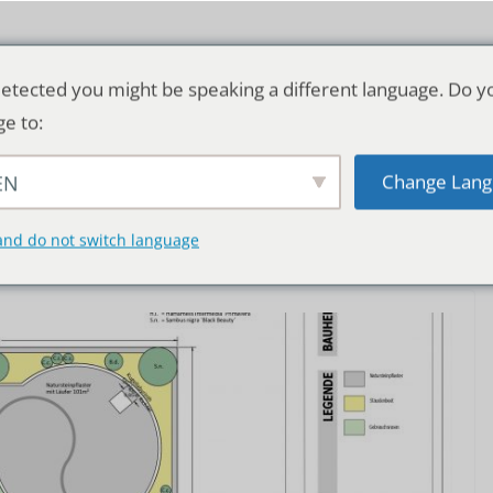
etected you might be speaking a different language. Do y
ge to:
Change Lang
EN
TSCHLAND & WELT
RATGEBER
DE
and do not switch language