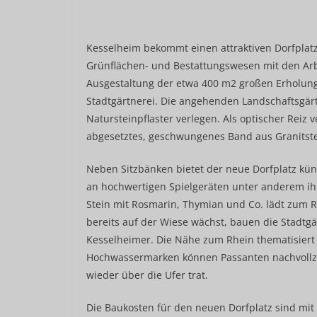
Kesselheim bekommt einen attraktiven Dorfplatz
Grünflächen- und Bestattungswesen mit den Arbe
Ausgestaltung der etwa 400 m2 großen Erholun
Stadtgärtnerei. Die angehenden Landschaftsgär
Natursteinpflaster verlegen. Als optischer Reiz ve
abgesetztes, geschwungenes Band aus Granitste
Neben Sitzbänken bietet der neue Dorfplatz kü
an hochwertigen Spielgeräten unter anderem ihr
Stein mit Rosmarin, Thymian und Co. lädt zum
bereits auf der Wiese wächst, bauen die Stadtgär
Kesselheimer. Die Nähe zum Rhein thematisiert
Hochwassermarken können Passanten nachvollzi
wieder über die Ufer trat.
Die Baukosten für den neuen Dorfplatz sind mit