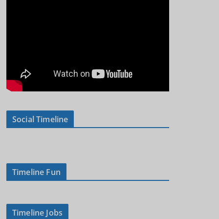
Social Timeline
Timeline Fun
Timeline Jobs