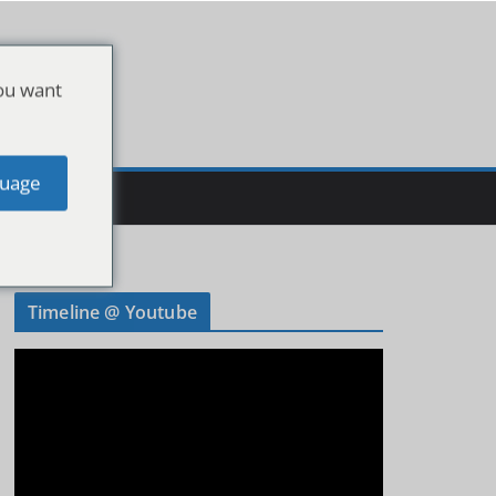
ou want
uage
Timeline @ Youtube