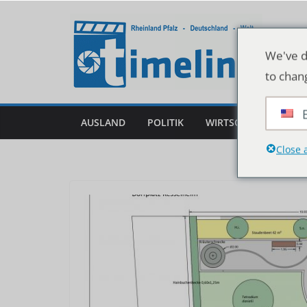
Zum
Inhalt
springen
We've d
to chan
AUSLAND
POLITIK
WIRTSCHAFT
DEU
Close 