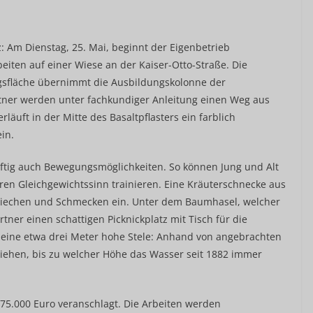
: Am Dienstag, 25. Mai, beginnt der Eigenbetrieb
iten auf einer Wiese an der Kaiser-Otto-Straße. Die
gsfläche übernimmt die Ausbildungskolonne der
tner werden unter fachkundiger Anleitung einen Weg aus
rläuft in der Mitte des Basaltpflasters ein farblich
in.
nftig auch Bewegungsmöglichkeiten. So können Jung und Alt
en Gleichgewichtssinn trainieren. Eine Kräuterschnecke aus
 Riechen und Schmecken ein. Unter dem Baumhasel, welcher
tner einen schattigen Picknickplatz mit Tisch für die
 eine etwa drei Meter hohe Stele: Anhand von angebrachten
ehen, bis zu welcher Höhe das Wasser seit 1882 immer
 75.000 Euro veranschlagt. Die Arbeiten werden