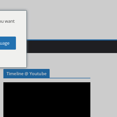
ou want
uage
Timeline @ Youtube