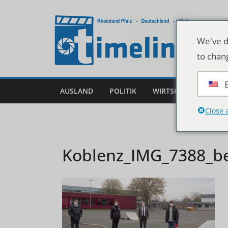
Zum
Inhalt
springen
We've d
to chan
AUSLAND
POLITIK
WIRTSCHAFT
DEU
Close 
Koblenz_IMG_7388_bea