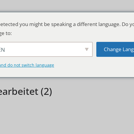
etected you might be speaking a different language. Do y
ge to:
Change Lang
EN
TSCHLAND & WELT
RATGEBER
DE
and do not switch language
rbeitet (2)