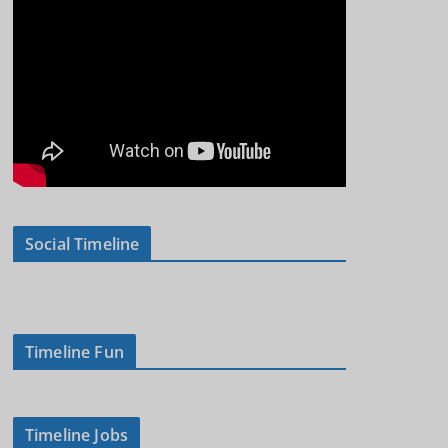
Social Timeline
Timeline Fun
Timeline Jobs