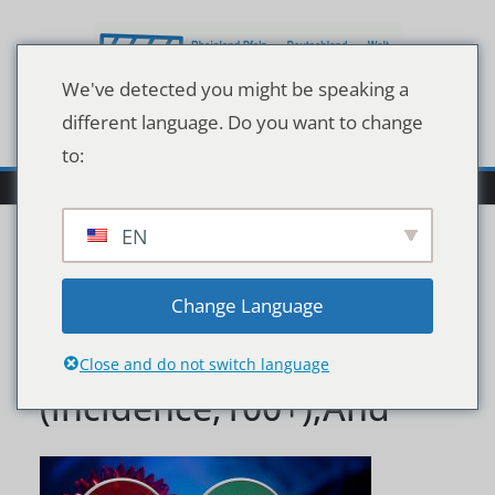
Zum
Inhalt
springen
We've detected you might be speaking a
different language. Do you want to change
to:
EN
Buttons,With,The,Germa
Change Language
n,Words,Inzidenz,100+,
Close and do not switch language
(incidence,100+),And