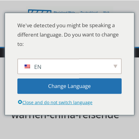
Zum
Inhalt
springen
We've detected you might be speaking a
different language. Do you want to change
to:
EN
koennten-spionageziele-
Change Language
werden-datenschuetzer-
Close and do not switch language
warnen-china-reisende