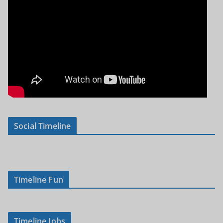
Social Timeline
Timeline Fun
Timeline Jobs