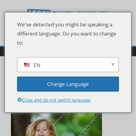
Zum
Inhalt
springen
We've detected you might be speaking a
different language. Do you want to change
to:
EN
Child,,Playing,,Playgrou
Change Language
nd.
Close and do not switch language