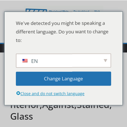
Zum
Inhalt
springen
We've detected you might be speaking a
different language. Do you want to change
to:
EN
Abstract,Defocussed,Cro
Change Language
ss,Silhouette,In,Church,I
Close and do not switch language
nterior,Against,Stained,
Glass