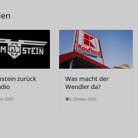
len
tein zurück
Was macht der
udio
Wendler da?
ber 2020
8. Oktober 2020