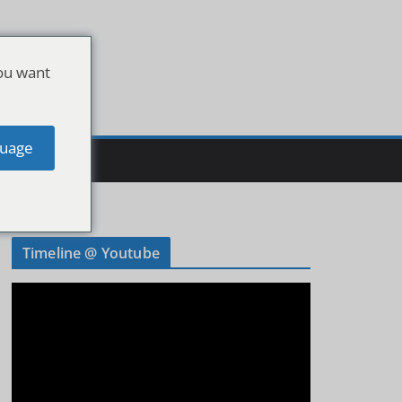
ou want
uage
Timeline @ Youtube