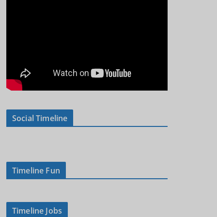
Social Timeline
Timeline Fun
Timeline Jobs