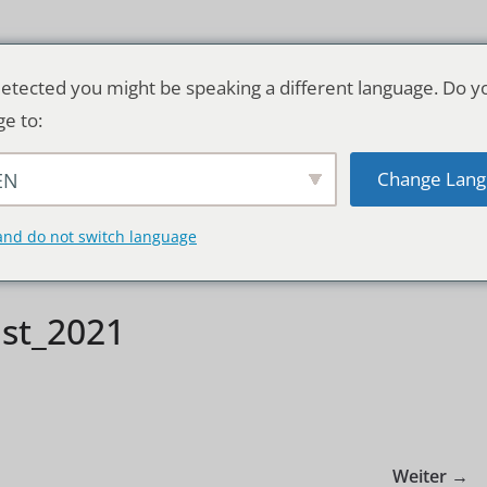
etected you might be speaking a different language. Do y
ge to:
Change Lang
EN
TSCHLAND & WELT
RATGEBER
DE
and do not switch language
nst_2021
Weiter →