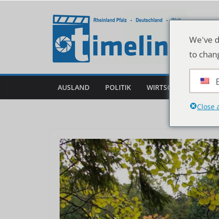
Zum
Inhalt
springen
We've d
to chan
AUSLAND
POLITIK
WIRTSCHAFT
DEU
Close 