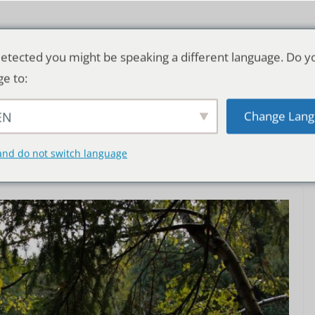
etected you might be speaking a different language. Do y
ge to:
Change Lang
EN
TSCHLAND & WELT
RATGEBER
DE
and do not switch language