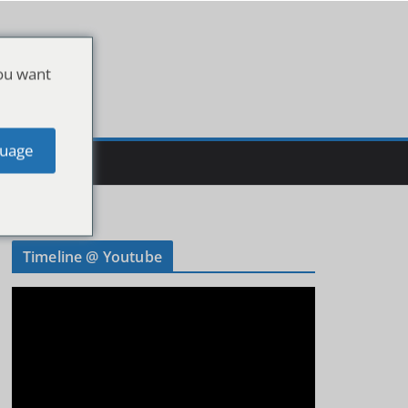
ou want
uage
Timeline @ Youtube