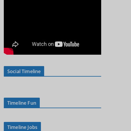
Social Timeline
Timeline Fun
Timeline Jobs