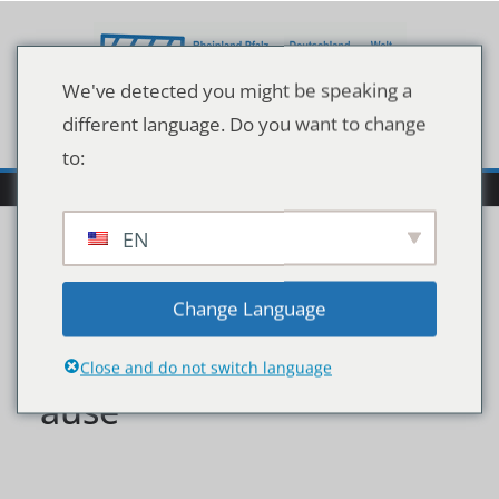
Zum
Inhalt
springen
We've detected you might be speaking a
different language. Do you want to change
to:
EN
MrsSporty2520unterstC3
Change Language
BCtz7Erogramm2520zuh
Close and do not switch language
ause