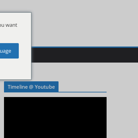
ou want
uage
Timeline @ Youtube