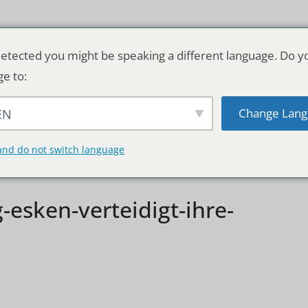
etected you might be speaking a different language. Do y
ge to:
Change Lang
EN
TSCHLAND & WELT
RATGEBER
DE
and do not switch language
g-esken-verteidigt-ihre-