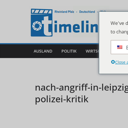
Zum
Inhalt
springen
We've d
to chan
AUSLAND
POLITIK
WIRTSCHAFT
DEU
Close 
nach-angriff-in-leipzi
polizei-kritik