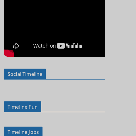
Social Timeline
Timeline Fun
Timeline Jobs