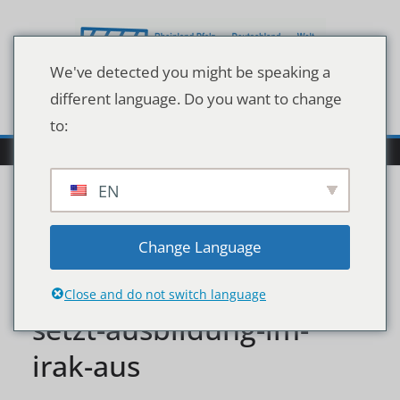
Zum
Inhalt
springen
We've detected you might be speaking a
different language. Do you want to change
to:
EN
nach-toetung-von-
Change Language
soleimani-bundeswehr-
Close and do not switch language
setzt-ausbildung-im-
irak-aus