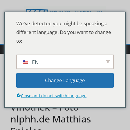
Zum
Inhalt
springen
We've detected you might be speaking a
different language. Do you want to change
to:
EN
PM
Change Language
Uebergabe_Partnertafel_
Close and do not switch language
Vinothek – Foto
nlphh.de Matthias