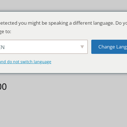
etected you might be speaking a different language. Do y
ge to:
Change Lang
EN
TSCHLAND & WELT
RATGEBER
DE
and do not switch language
00