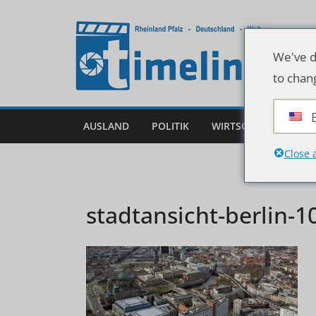
Zum
Inhalt
springen
We've d
to chan
AUSLAND
POLITIK
WIRTSCHAFT
DEU
Close 
stadtansicht-berlin-1