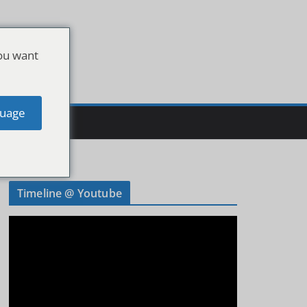
ou want
uage
Timeline @ Youtube