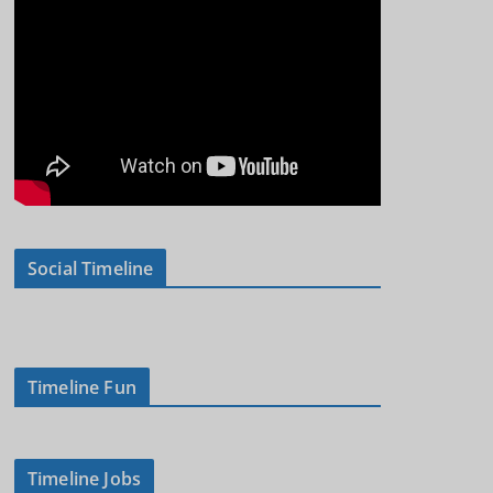
Social Timeline
Timeline Fun
Timeline Jobs