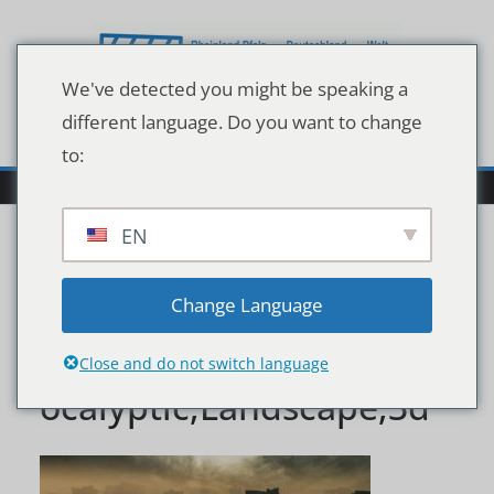
Zum
Inhalt
springen
We've detected you might be speaking a
different language. Do you want to change
to:
EN
Apocalypse,Survivor,Con
Change Language
cept,,Ruins,Of,A,City.,Ap
Close and do not switch language
ocalyptic,Landscape,3d