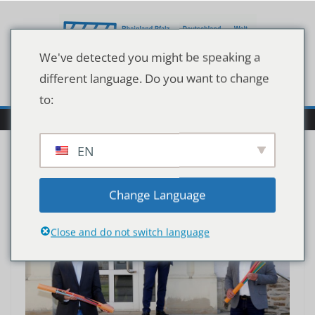
Zum
Inhalt
springen
We've detected you might be speaking a
different language. Do you want to change
to:
EN
Change Language
Close and do not switch language