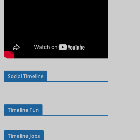
Social Timeline
Timeline Fun
Timeline Jobs