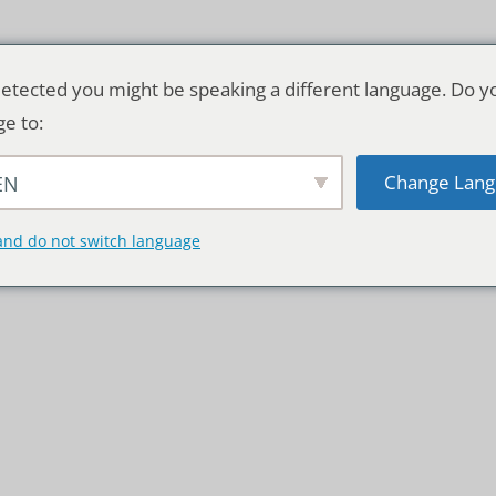
etected you might be speaking a different language. Do y
ge to:
Change Lang
EN
TSCHLAND & WELT
RATGEBER
DE
and do not switch language