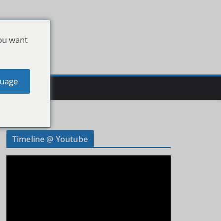
ou want
uage
Timeline @ Youtube