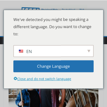
Zum
Inhalt
springen
We've detected you might be speaking a
different language. Do you want to change
to:
EN
Change Language
Close and do not switch language