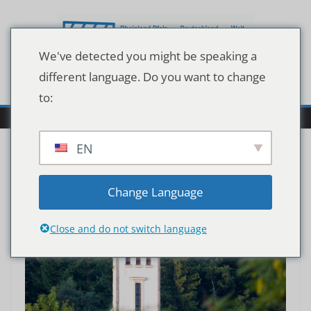
Zum
Inhalt
springen
We've detected you might be speaking a
different language. Do you want to change
to:
EN
Change Language
Close and do not switch language