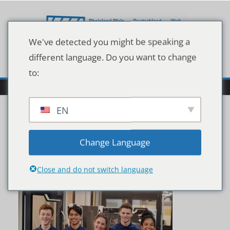
Zum
Inhalt
springen
We've detected you might be speaking a
different language. Do you want to change
to:
EN
Portrait,Of,Engineering,
Change Language
Apprentices,In,Factory
Close and do not switch language