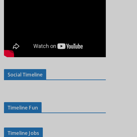
Social Timeline
Timeline Fun
Timeline Jobs