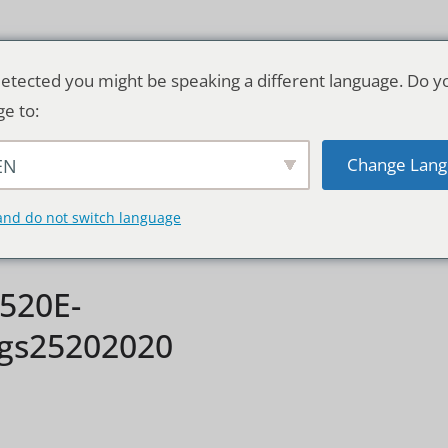
etected you might be speaking a different language. Do y
ge to:
Change Lang
EN
TSCHLAND & WELT
RATGEBER
DE
and do not switch language
520E-
ngs25202020