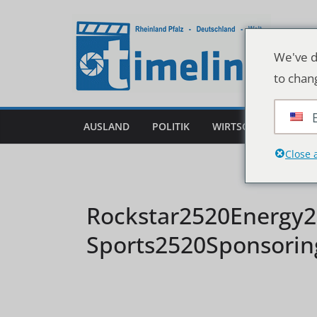
Zum
Inhalt
springen
We've d
to chan
AUSLAND
POLITIK
WIRTSCHAFT
DEU
Close 
Rockstar2520Energy2
Sports2520Sponsori