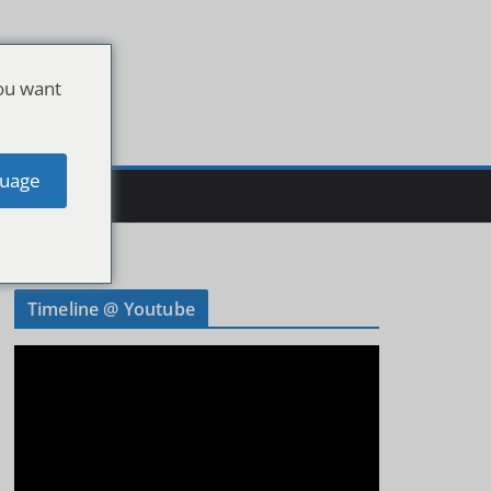
ou want
uage
Timeline @ Youtube