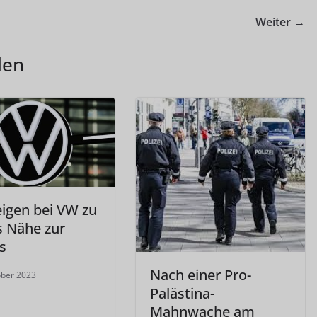
Weiter →
len
igen bei VW zu
s Nähe zur
s
Nach einer Pro-
ober 2023
Palästina-
Mahnwache am