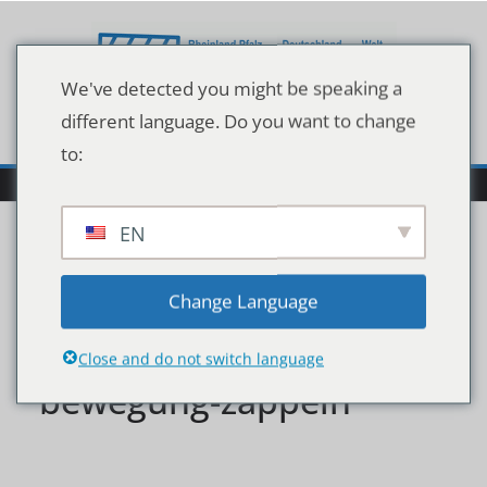
Zum
Inhalt
springen
We've detected you might be speaking a
different language. Do you want to change
to:
EN
rueckkehr-in-die-politik-
Change Language
strache-laesst-seine-
Close and do not switch language
bewegung-zappeln