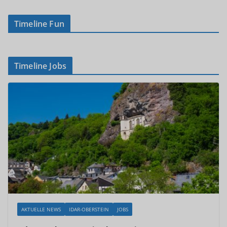
Timeline Fun
Timeline Jobs
AKTUELLE NEWS
IDAR-OBERSTEIN
JOBS