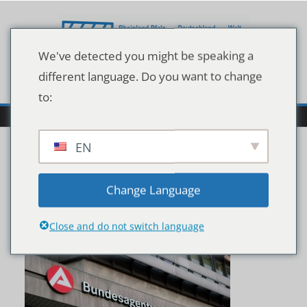
Zum
Inhalt
springen
We've detected you might be speaking a
different language. Do you want to change
to:
EN
shutterstock_133148723
Change Language
6
Close and do not switch language