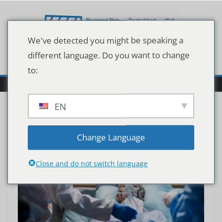
Zum
Inhalt
springen
We've detected you might be speaking a
different language. Do you want to change
to:
EN
Change Language
Close and do not switch language