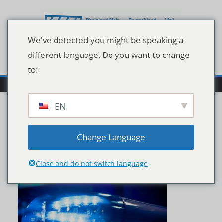
Zum
Inhalt
springen
We've detected you might be speaking a
different language. Do you want to change
to:
EN
shutterstock_151116042
Change Language
5
Close and do not switch language