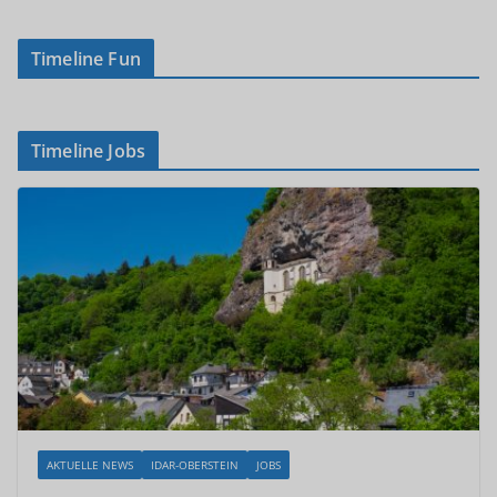
Timeline Fun
Timeline Jobs
AKTUELLE NEWS
IDAR-OBERSTEIN
JOBS