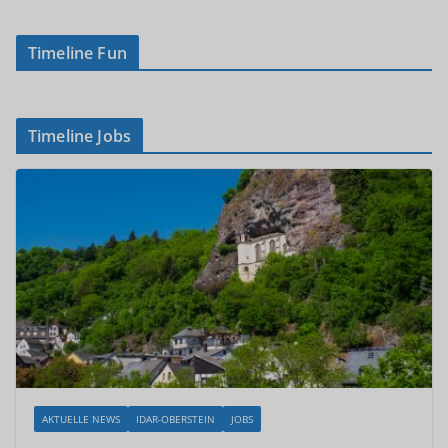
Timeline Fun
Timeline Jobs
AKTUELLE NEWS
IDAR-OBERSTEIN
JOBS