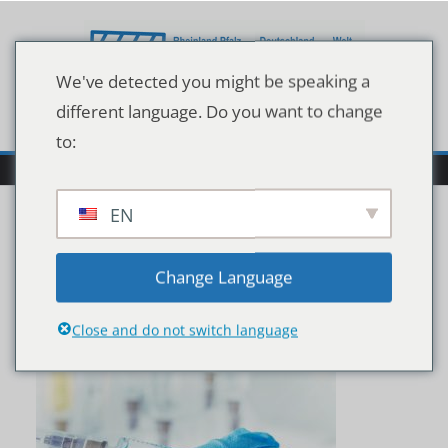
Zum
Inhalt
springen
We've detected you might be speaking a
different language. Do you want to change
to:
EN
shutterstock_188905961
Change Language
8
Close and do not switch language