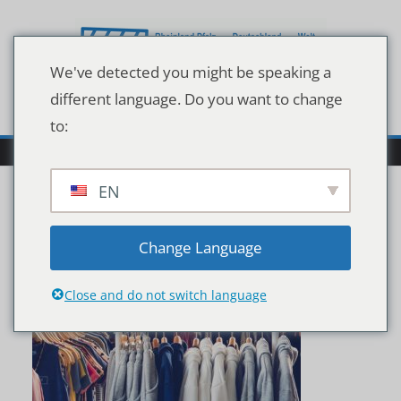
Zum
Inhalt
springen
We've detected you might be speaking a
different language. Do you want to change
to:
EN
shutterstock_528730540
Change Language
Close and do not switch language