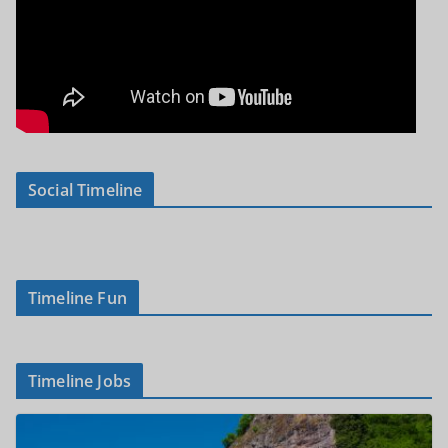
Social Timeline
Timeline Fun
Timeline Jobs