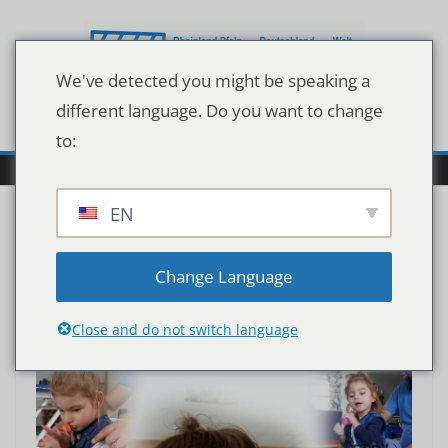
Zum
Inhalt
springen
We've detected you might be speaking a
different language. Do you want to change
to:
EN
Change Language
Close and do not switch language