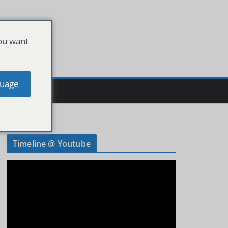
ou want
uage
Timeline @ Youtube