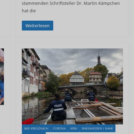
stammenden Schriftsteller Dr. Martin Kämpchen
hat die
Weiterlesen
n
BAD KREUZNACH
CORONA
KIRN
RHEINHESSEN / NAHE