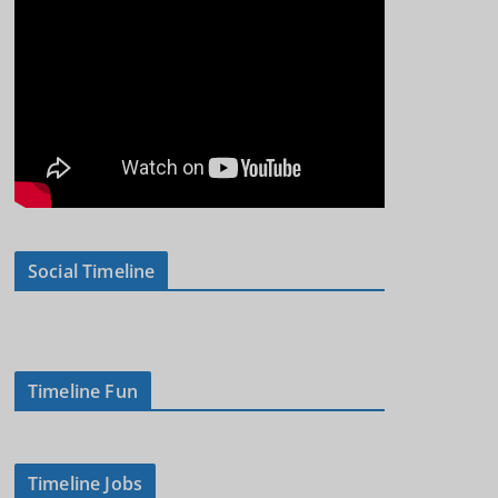
Social Timeline
Timeline Fun
Timeline Jobs