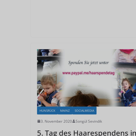
HUNSRÜCK
MAINZ
SOCIALMEDIA
3. November 2020
Songül Sevindik
5. Tag des Haarespendens i