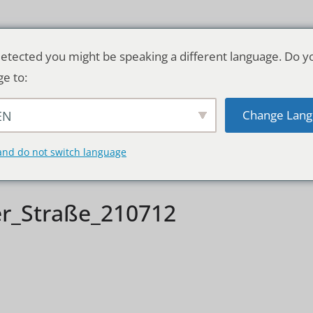
etected you might be speaking a different language. Do y
ge to:
Change Lang
EN
TSCHLAND & WELT
RATGEBER
DE
and do not switch language
r_Straße_210712