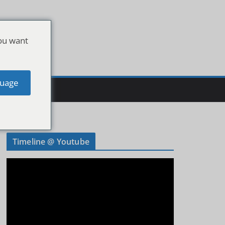
ou want
uage
Timeline @ Youtube