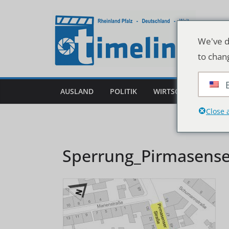
Zum
Inhalt
springen
We've d
to chan
AUSLAND
POLITIK
WIRTSCHAFT
DEU
Close 
Sperrung_Pirmasense