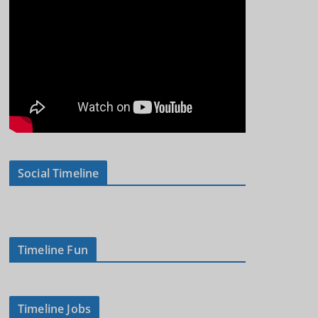
Social Timeline
Timeline Fun
Timeline Jobs