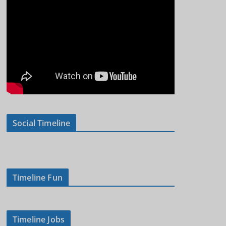
Social Timeline
Timeline Fun
Timeline Jobs