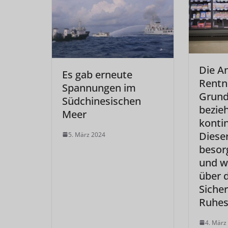
Die A
Es gab erneute
Rentne
Spannungen im
Grund
Südchinesischen
bezie
Meer
kontin
Dieser
5. März 2024
besor
und w
über d
Sicher
Ruhes
4. März