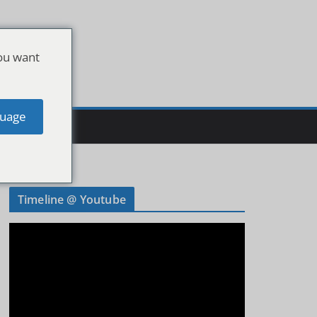
ou want
uage
Timeline @ Youtube