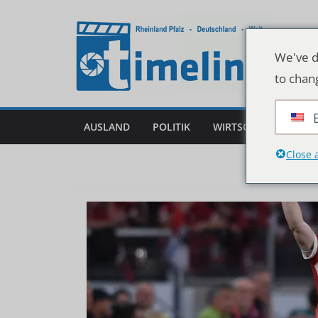
Zum
Inhalt
springen
We've d
to chan
AUSLAND
POLITIK
WIRTSCHAFT
DEU
Close 