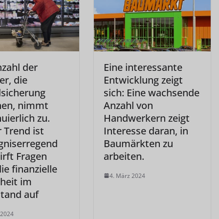
nzahl der
Eine interessante
r, die
Entwicklung zeigt
sicherung
sich: Eine wachsende
hen, nimmt
Anzahl von
uierlich zu.
Handwerkern zeigt
 Trend ist
Interesse daran, in
gniserregend
Baumärkten zu
irft Fragen
arbeiten.
ie finanzielle
4. März 2024
heit im
tand auf
 2024