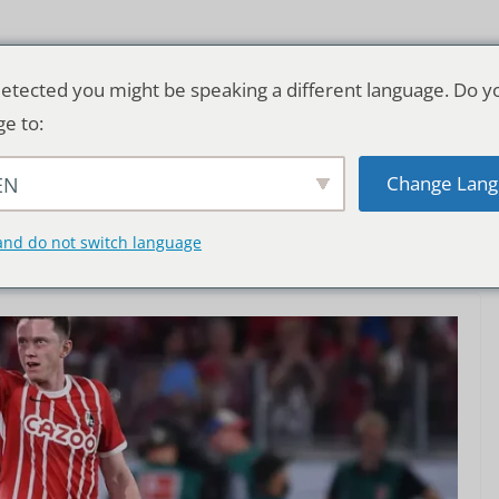
etected you might be speaking a different language. Do y
ge to:
Change Lang
EN
TSCHLAND & WELT
RATGEBER
DE
and do not switch language