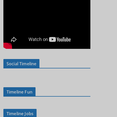
Social Timeline
Timeline Fun
Timeline Jobs