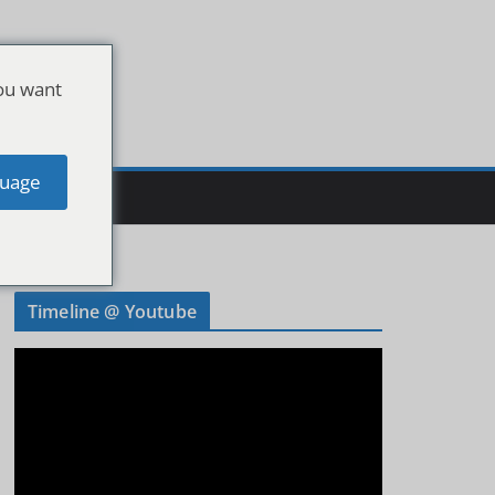
ou want
uage
Timeline @ Youtube