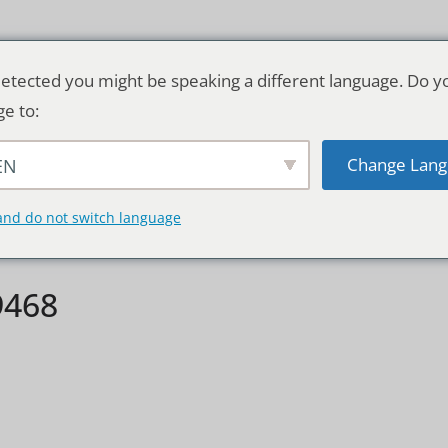
etected you might be speaking a different language. Do y
ge to:
Change Lang
EN
TSCHLAND & WELT
RATGEBER
DE
and do not switch language
9468