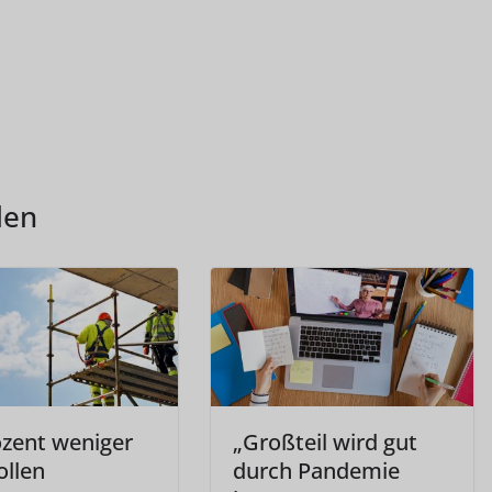
len
ozent weniger
„Großteil wird gut
ollen
durch Pandemie