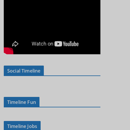
Social Timeline
Timeline Fun
Timeline Jobs