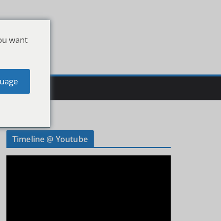
ou want
uage
Timeline @ Youtube