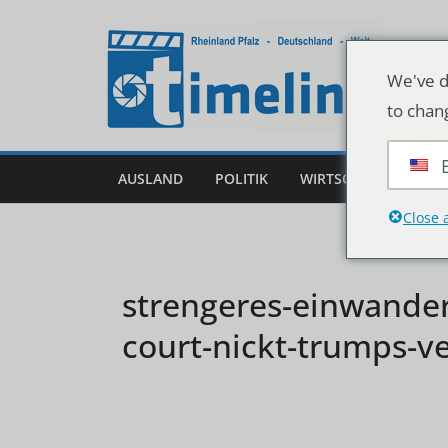
Zum
Inhalt
springen
We've d
to chan
AUSLAND
POLITIK
WIRTSCHAFT
DEU
Close 
strengeres-einwande
court-nickt-trumps-v