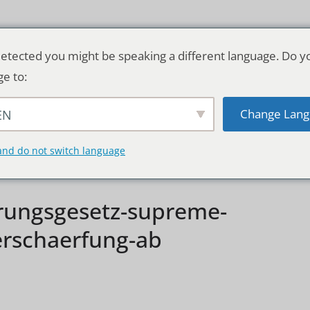
etected you might be speaking a different language. Do y
ge to:
Change Lang
EN
TSCHLAND & WELT
RATGEBER
DE
and do not switch language
rungsgesetz-supreme-
erschaerfung-ab