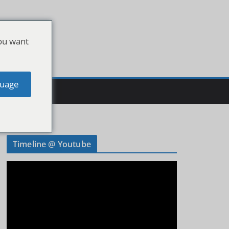
ou want
uage
Timeline @ Youtube