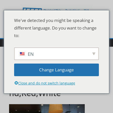
Zum
Inhalt
springen
We've detected you might be speaking a
different language. Do you want to change
to:
EN
Tönisvorst,,Germany,-,M
Change Language
arch,19.,2020:,View,Beyo
Close and do not switch language
nd,Red,White