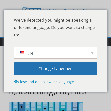
Zum
Inhalt
springen
We've detected you might be speaking a
different language. Do you want to change
to:
EN
Organized,Archive,With,
Change Language
Ring,Binders,And,Woma
Close and do not switch language
n,Searching,For,Files