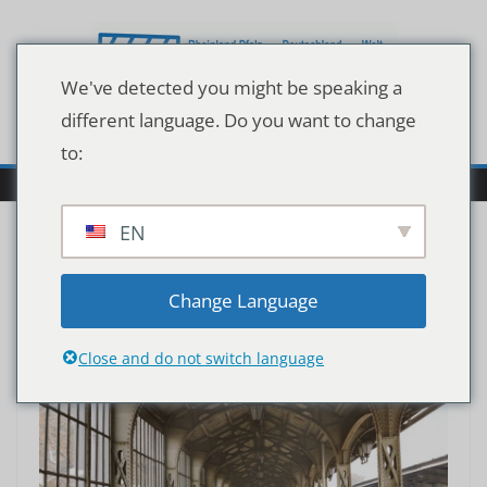
Zum
Inhalt
springen
We've detected you might be speaking a
different language. Do you want to change
to:
EN
Change Language
Close and do not switch language