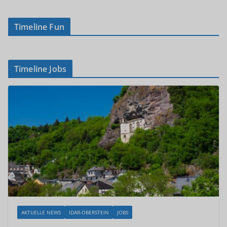
Timeline Fun
Timeline Jobs
AKTUELLE NEWS
IDAR-OBERSTEIN
JOBS