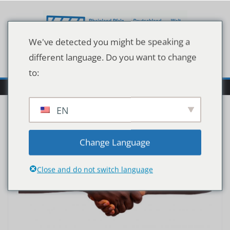
Zum
Inhalt
springen
We've detected you might be speaking a
different language. Do you want to change
to:
EN
Change Language
Close and do not switch language