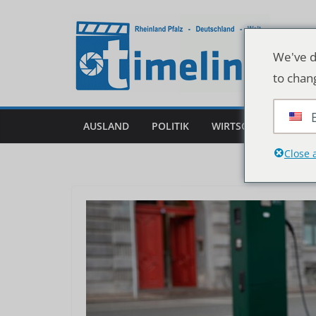
Zum
Inhalt
springen
We've d
to chan
AUSLAND
POLITIK
WIRTSCHAFT
DEU
Close 