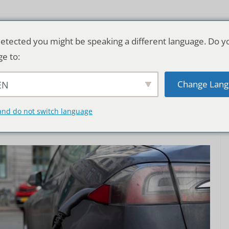
etected you might be speaking a different language. Do y
ge to:
Change Lang
EN
TSCHLAND & WELT
RATGEBER
DE
and do not switch language