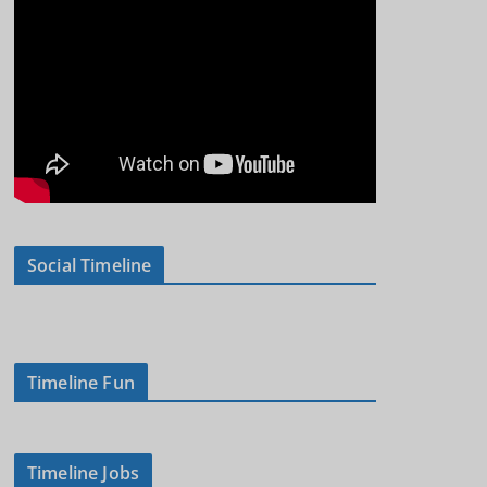
Social Timeline
Timeline Fun
Timeline Jobs