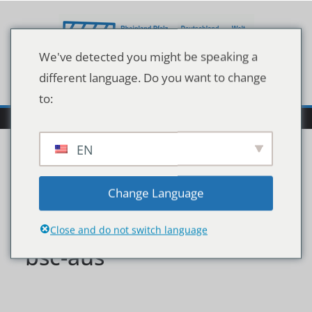
Zum
Inhalt
springen
We've detected you might be speaking a
different language. Do you want to change
to:
EN
werder-bremen-leiht-
Change Language
davie-selke-von-hertha-
Close and do not switch language
bsc-aus