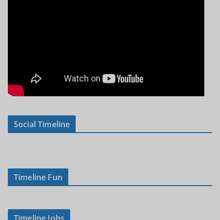
Social Timeline
Timeline Fun
Timeline Jobs