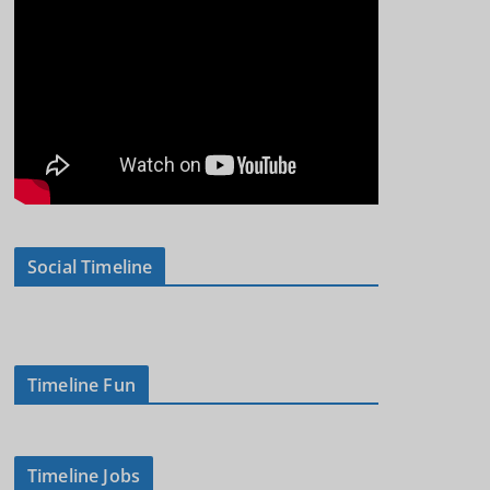
Social Timeline
Timeline Fun
Timeline Jobs