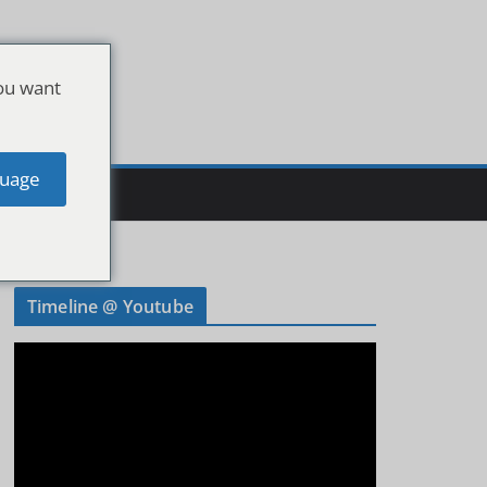
ou want
uage
Timeline @ Youtube