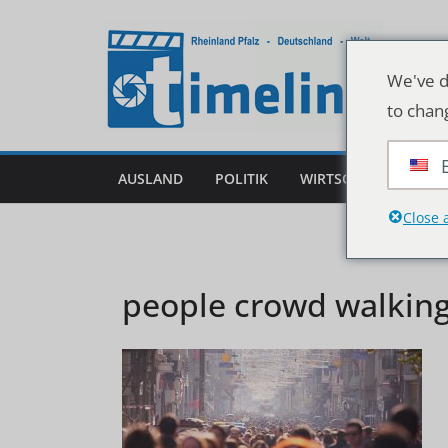
Zum
Inhalt
springen
We've d
to chan
AUSLAND
POLITIK
WIRTSCHAFT
DEU
Close 
people crowd walking