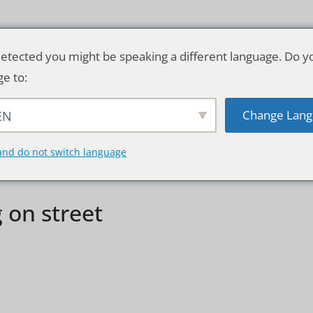
etected you might be speaking a different language. Do y
ge to:
Change Lang
EN
TSCHLAND & WELT
RATGEBER
DE
and do not switch language
 on street