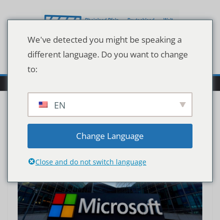
Zum
Inhalt
springen
We've detected you might be speaking a
different language. Do you want to change
to:
EN
Change Language
Close and do not switch language