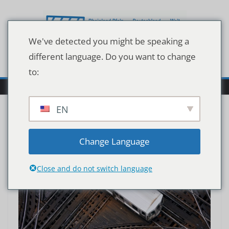
Zum
Inhalt
springen
We've detected you might be speaking a
different language. Do you want to change
to:
EN
Change Language
Close and do not switch language